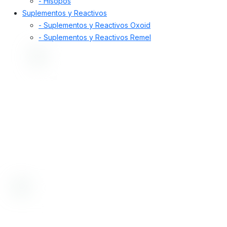
- Hisopos
Suplementos y Reactivos
- Suplementos y Reactivos Oxoid
- Suplementos y Reactivos Remel
Desde 1998, nos dedicamos a proporcionar
soluciones de alta calidad. Ofrecemos insumos,
equipamiento y servicios para la prevención y
diagnóstico de enfermedades en humanos y
animales, incluyendo control de alimentos,
medicamentos, cosméticos y aguas.
Bioartis SRL tiene certificado su sistema de gestión de la calidad