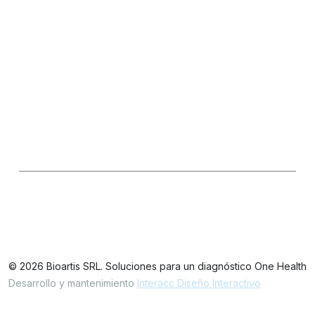
Información General
Ventas
Consultas Técnicas
Seguinos en las redes
LinkedIn
IG
FB
Oficinas / Depósito
Simbrón 4728 CABA Argentina
© 2026 Bioartis SRL. Soluciones para un diagnóstico One Health
Desarrollo y mantenimiento
Interacc Diseño Interactivo