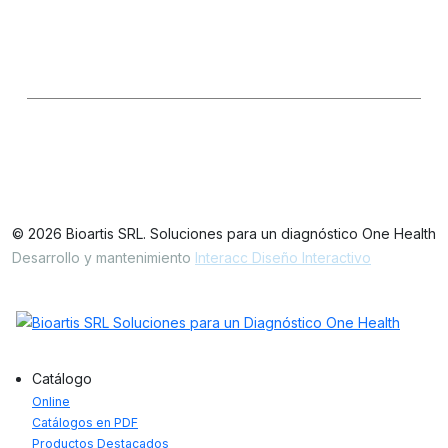
Seguinos en las redes
LinkedIn
IG
FB
Oficinas / Depósito
Simbrón 4728 CABA Argentina
© 2026 Bioartis SRL. Soluciones para un diagnóstico One Health
Desarrollo y mantenimiento
Interacc Diseño Interactivo
Catálogo
Online
Catálogos en PDF
Productos Destacados