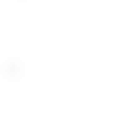
Desde 1998, nos dedicamos a proporcionar
soluciones de alta calidad. Ofrecemos insumos,
equipamiento y servicios para la prevención y
diagnóstico de enfermedades en humanos y
animales, incluyendo control de alimentos,
medicamentos, cosméticos y aguas.
Bioartis SRL tiene certificado su sistema de gestión de la calidad
por IRAM, según norma IRAM-ISO 9001:2015 con número de
registro RI 9000-3818
Institucional
Conocenos