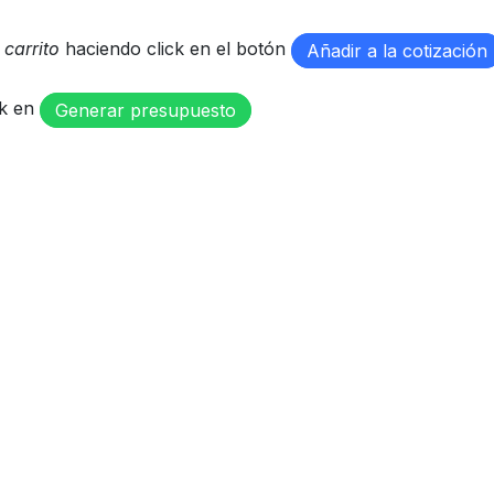
u
carrito
haciendo click en el botón
Añadir a la cotización
ck en
Generar presupuesto