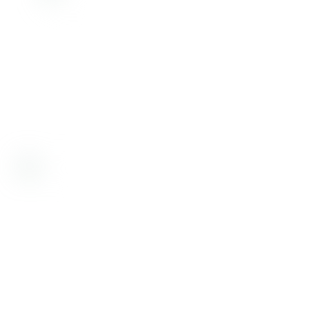
Desde 1998, nos dedicamos a proporcionar
soluciones de alta calidad. Ofrecemos insumos,
equipamiento y servicios para la prevención y
diagnóstico de enfermedades en humanos y
animales, incluyendo control de alimentos,
medicamentos, cosméticos y aguas.
Bioartis SRL tiene certificado su sistema de gestión de la calidad
por IRAM, según norma IRAM-ISO 9001:2015 con número de
registro RI 9000-3818
Institucional