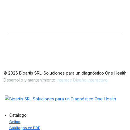
Seguinos en las redes
LinkedIn
IG
FB
Oficinas / Depósito
Simbrón 4728 CABA Argentina
© 2026 Bioartis SRL. Soluciones para un diagnóstico One Health
Desarrollo y mantenimiento
Interacc Diseño Interactivo
Catálogo
Online
Catálogos en PDF